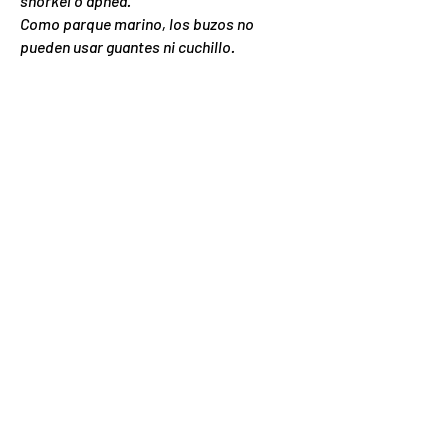
snorkel o apnea.
Como parque marino, los buzos no
pueden usar guantes ni cuchillo.
¿QUÉ NORMAS TENGO QUE
CONOCER SOBRE EL SNORKEL?
Máximo 8 personas por embarcación,
obligatorio chaleco salvavidas y guía
certificado.
¿QUÉ REGLAS DEBO CONOCER
SOBRE LA APNEA?
Máximo 6 personas por embarcación, es
obligatorio un guía certificado.
¿PUEDO HACER UN BUCEO
NOCTURNO?
Las inmersiones nocturnas no están
permitidas en el Parque Nacional.